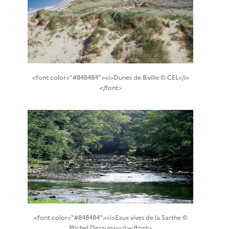
<font color="#848484"><i>Dunes de Biville © CEL</i>
</font>
<font color="#848484"><i>Eaux vives de la Sarthe ©
Michel Desaunay</i></font>