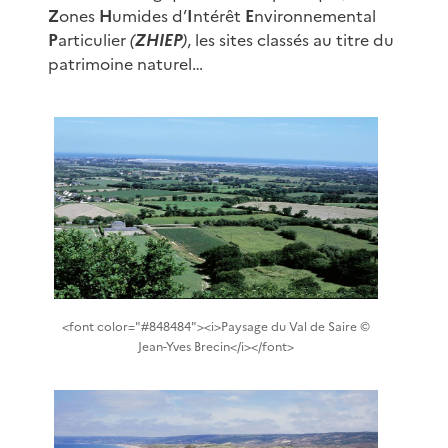
Z
ones
H
umides d’
I
ntérêt
E
nvironnemental
P
articulier
(
ZHIEP
)
, les sites classés au titre du
patrimoine naturel…
<font color="#848484"><i>Paysage du Val de Saire ©
Jean-Yves Brecin</i></font>