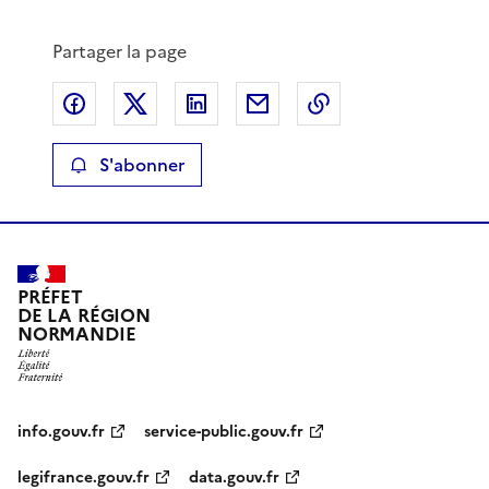
Partager la page
Partager sur Facebook
Partager sur X
Partager sur LinkedIn
Partager par email
Copier le lien de 
S'abonner
PRÉFET
DE LA RÉGION
NORMANDIE
info.gouv.fr
service-public.gouv.fr
legifrance.gouv.fr
data.gouv.fr