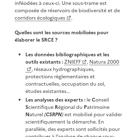
inféodées à ceux-ci. Une sous-trame est
composée de réservoirs de biodiversité et de
corridors écologiques
.
Quelles sont les sources mobilisées pour
élaborer le SRCE ?
Les données bibliographiques et les
outils existants :
ZNIEFF
,
Natura 2000
, réseaux hydrographiques,
protections règlementaires et
contractuelles, occupation du sol,
études existantes…
Les analyses des experts :
le
C
onseil
S
cientifique
R
égional du
P
atrimoine
N
aturel
(
CSRPN
)
est mobilisé pour valider
scientifiquement la démarche. En
parallèle, des experts sont sollicités pour
contribuer à l’analyse de chaque sous-