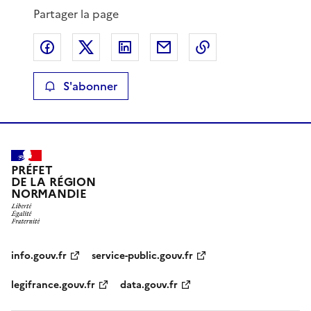
Partager la page
Partager sur Facebook
Partager sur X
Partager sur LinkedIn
Partager par email
Copier le lien de 
S'abonner
PRÉFET
DE LA RÉGION
NORMANDIE
info.gouv.fr
service-public.gouv.fr
legifrance.gouv.fr
data.gouv.fr