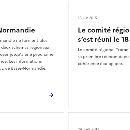
18 juin 2015
-Normandie
Le comité régio
s’est réuni le 1
ormandie ne forment plus
es deux schémas régionaux
Le comité régional Trame Ve
ueur jusqu'à une prochaine
sa première réunion depui
nue. Les informations
cohérence écologique.
RCE de Basse-Normandie.
29 août 2013